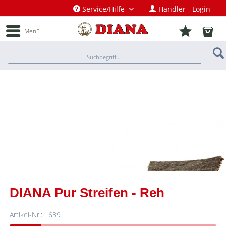
Service/Hilfe
Händler - Login
Menü
DIANA Pur Streifen - Reh
Artikel-Nr.:
639