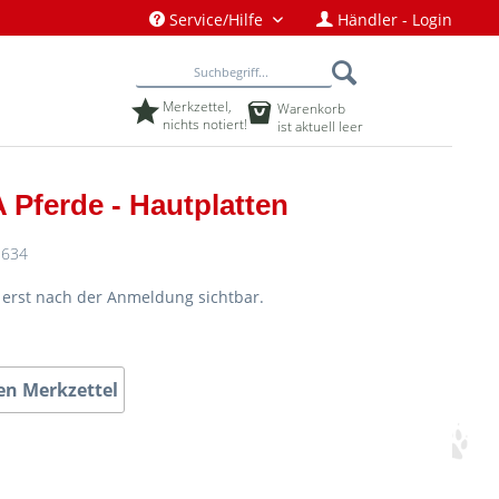
Service/Hilfe
Händler - Login
Merkzettel,
Warenkorb
nichts notiert!
ist aktuell leer
 Pferde - Hautplatten
634
d erst nach der Anmeldung sichtbar.
en Merkzettel