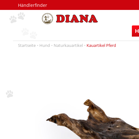
Händlerfinder
H
Startseite
Hund
Naturkauartikel
Kauartikel Pferd