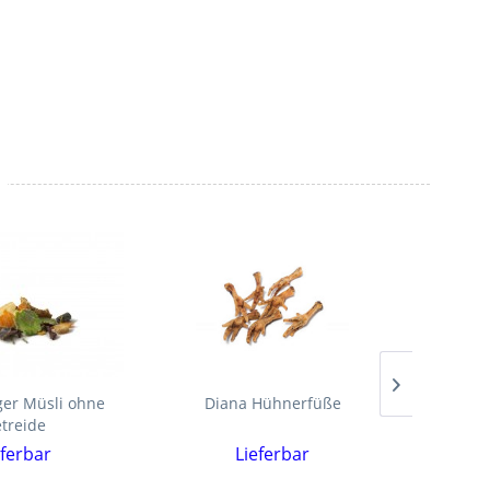
er Müsli ohne
Diana Hühnerfüße
DIANA 
treide
eferbar
Lieferbar