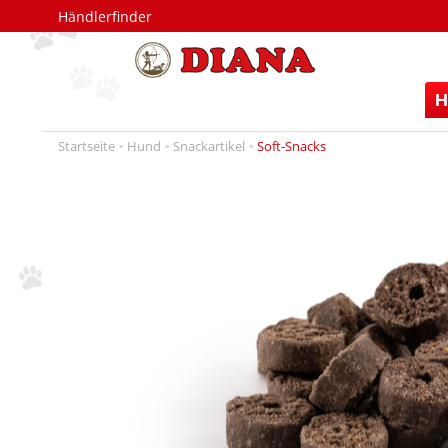
Händlerfinder
H
Startseite
Hund
Snackartikel
Soft-Snacks