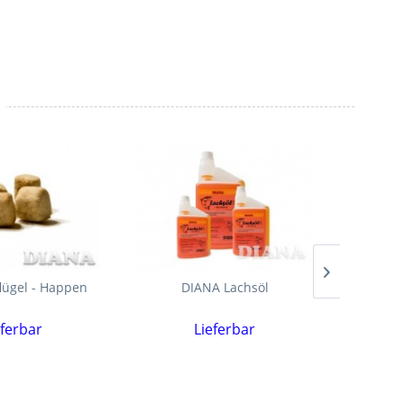
lügel - Happen
DIANA Lachsöl
DIAN
eferbar
Lieferbar