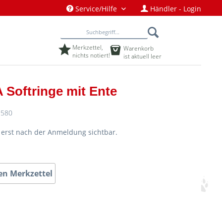
Service/Hilfe
Händler - Login
Merkzettel,
Warenkorb
nichts notiert!
ist aktuell leer
 Softringe mit Ente
580
d erst nach der Anmeldung sichtbar.
en Merkzettel