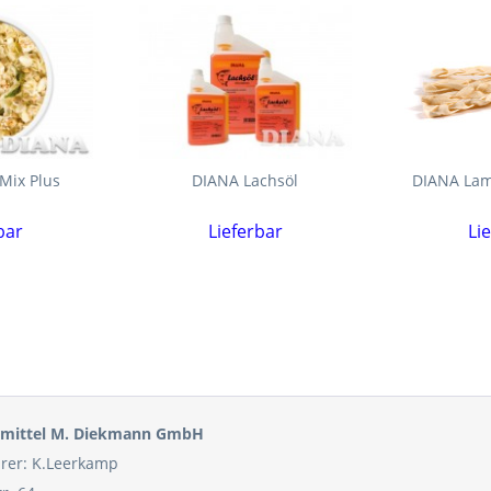
Mix Plus
DIANA Lachsöl
DIANA Lam
bar
Lieferbar
Li
ermittel M. Diekmann GmbH
rer: K.Leerkamp