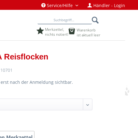
Service/Hilfe
Händler - Login
Merkzettel,
Warenkorb
nichts notiert!
ist aktuell leer
 Reisflocken
10701
d erst nach der Anmeldung sichtbar.
en Merkzettel