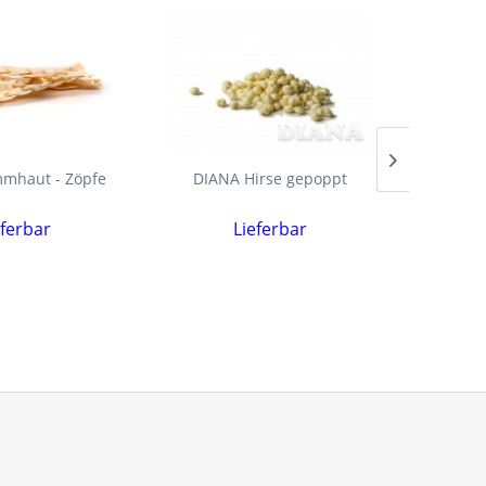
mhaut - Zöpfe
DIANA Hirse gepoppt
DIANA
eferbar
Lieferbar