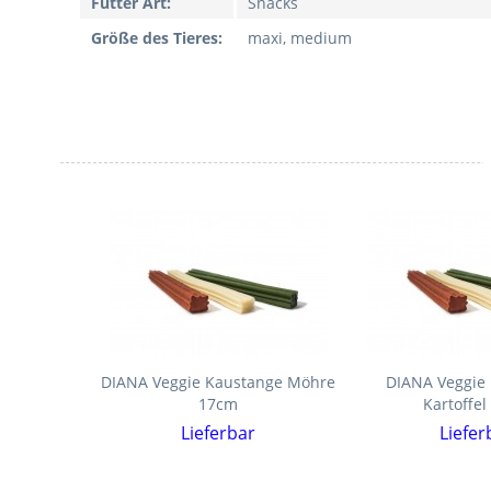
Futter Art:
Snacks
Größe des Tieres:
maxi, medium
DIANA Veggie Kaustange Möhre
DIANA Veggie
17cm
Kartoffe
Lieferbar
Liefer