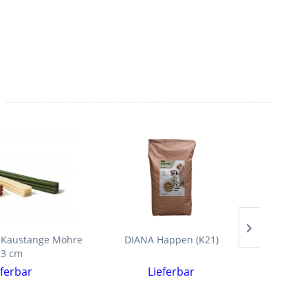
 Kaustange Möhre
DIANA Happen (K21)
DIAN
23 cm
eferbar
Lieferbar