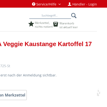
Service/Hilfe
Händler - Login
Merkzettel,
Warenkorb
nichts notiert!
ist aktuell leer
 Veggie Kaustange Kartoffel 17
725-St
d erst nach der Anmeldung sichtbar.
en Merkzettel