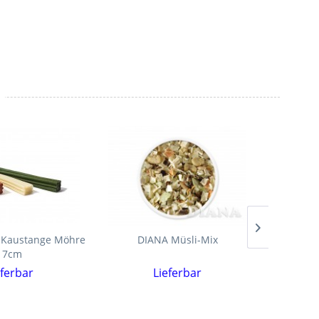
 Kaustange Möhre
DIANA Müsli-Mix
DIAN
17cm
eferbar
Lieferbar