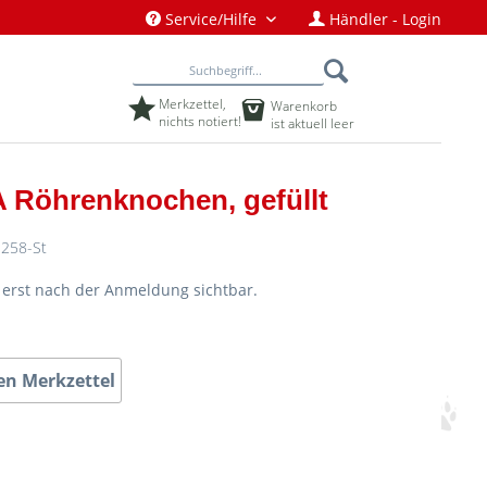
Service/Hilfe
Händler - Login
Merkzettel,
Warenkorb
nichts notiert!
ist aktuell leer
 Röhrenknochen, gefüllt
258-St
d erst nach der Anmeldung sichtbar.
en Merkzettel