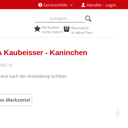
Service/Hilfe
Händler - Login
Merkzettel,
Warenkorb
nichts notiert!
ist aktuell leer
 Kaubeisser - Kaninchen
955-St
d erst nach der Anmeldung sichtbar.
en Merkzettel