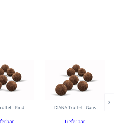
üffel - Rind
DIANA Trüffel - Gans
Crispy Bal
&
eferbar
Lieferbar