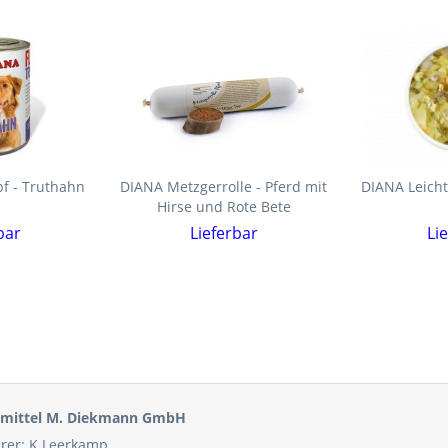
pf - Truthahn
DIANA Metzgerrolle - Pferd mit
DIANA Leichte
Hirse und Rote Bete
bar
Lieferbar
Li
ermittel M. Diekmann GmbH
rer: K.Leerkamp