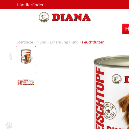
Händlerfinder
H
Startseite
Hund
Ernährung Hund
Feuchtfutter