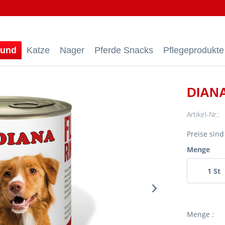
und
Katze
Nager
Pferde Snacks
Pflegeprodukte
DIANA
Artikel-Nr.:
Preise sin
Menge
1 St
Menge :