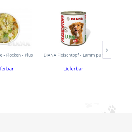
 - Flocken - Plus
DIANA Fleischtopf - Lamm pur
DIANA Met
Süß
eferbar
Lieferbar