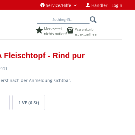
Service/Hilfe
Händler - Login
Merkzettel,
Warenkorb
nichts notiert!
ist aktuell leer
 Fleischtopf - Rind pur
901
d erst nach der Anmeldung sichtbar.
1 VE (6 St)